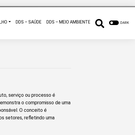
LHO
DDS – SAÚDE
DDS – MEIO AMBIENTE
DARK
to, serviço ou processo é
 demonstra o compromisso de uma
ponsável. O conceito é
os setores, refletindo uma