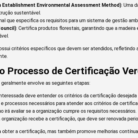
h Establishment Environmental Assessment Method)
: Uma d
rução sustentável.
nal que especifica os requisitos para um sistema de gestão ambi
ouncil)
: Certifica produtos florestais, garantindo que a madeir
vel.
ssui critérios específicos que devem ser atendidos, refletindo 
nte.
 Processo de Certificação Ve
 geralmente envolve as seguintes etapas:
nteressada deve entender os critérios da certificação desejada 
 e processos necessários para atender aos critérios de certif
 irá avaliar se a organização cumpre os requisitos necessários.
 organização recebe a certificação, que deve ser renovada peri
 obter a certificação, mas também promove melhorias contínuas