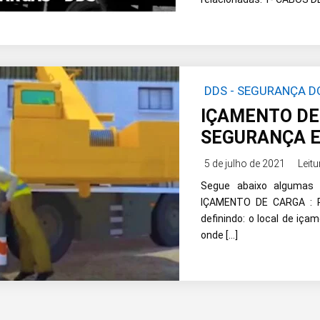
DDS - SEGURANÇA 
EQUIPAMENTOS
|
MO
IÇAMENTO DE 
SEGURANÇA E
5 de julho de 2021
Leitu
Segue abaixo algumas 
IÇAMENTO DE CARGA : Pl
definindo: o local de içam
onde […]