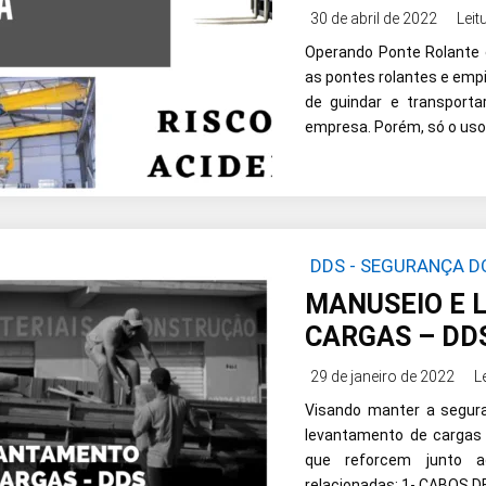
30 de abril de 2022
Leit
Operando Ponte Rolante
as pontes rolantes e emp
de guindar e transport
empresa. Porém, só o uso
DDS - SEGURANÇA 
CARGAS
MANUSEIO E 
CARGAS – DD
29 de janeiro de 2022
L
Visando manter a segur
levantamento de cargas 
que reforcem junto a
relacionadas: 1- CABOS 