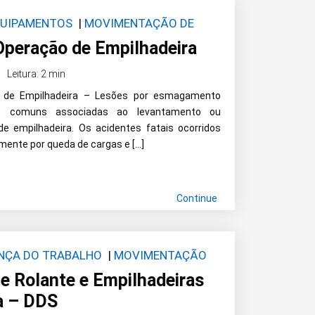
QUIPAMENTOS
|
MOVIMENTAÇÃO DE
IMENTAÇÃO DE CARGA E MATERIAIS
|
Operação de Empilhadeira
ÃO CARGA
Leitura: 2 min
 de Empilhadeira – Lesões por esmagamento
s comuns associadas ao levantamento ou
e empilhadeira. Os acidentes fatais ocorridos
mente por queda de cargas e […]
Continue
ANÇA DO TRABALHO
|
MOVIMENTAÇÃO
e Rolante e Empilhadeiras
a – DDS