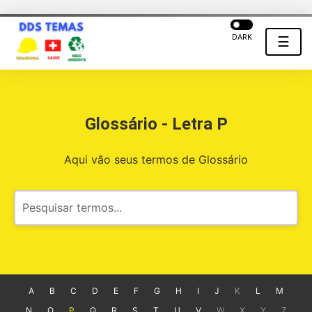
DARK
☰
Glossário - Letra P
Aqui vão seus termos de Glossário
A
B
C
D
E
F
G
H
I
J
K
L
M
N
O
P
Q
R
S
T
U
V
W
X
Y
Z