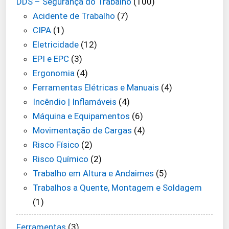
DDS – Segurança do Trabalho
(100)
Acidente de Trabalho
(7)
CIPA
(1)
Eletricidade
(12)
EPI e EPC
(3)
Ergonomia
(4)
Ferramentas Elétricas e Manuais
(4)
Incêndio | Inflamáveis
(4)
Máquina e Equipamentos
(6)
Movimentação de Cargas
(4)
Risco Físico
(2)
Risco Químico
(2)
Trabalho em Altura e Andaimes
(5)
Trabalhos a Quente, Montagem e Soldagem
(1)
Ferramentas
(3)