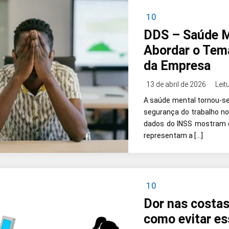
10
DDS – Saúde M
Abordar o Tem
da Empresa
13 de abril de 2026
Leit
A saúde mental tornou-se
segurança do trabalho no
dados do INSS mostram 
representam a […]
10
Dor nas costas
como evitar e